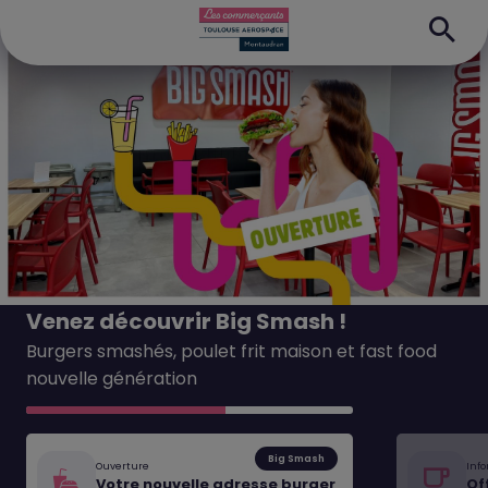
Venez découvrir Big Smash !
Burgers smashés, poulet frit maison et fast food
nouvelle génération
Big Smash
Ouverture
Inf
Votre nouvelle adresse burger
Of