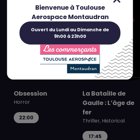
Bienvenue à Toulouse
Aerospace Montaudran
Ouvert du Lundi au Dimanche de
9h00 à 23h00
Obsession
La Bataille de
Horror
Gaulle : L’âge de
fer
22:00
Thriller, Historical
17:45