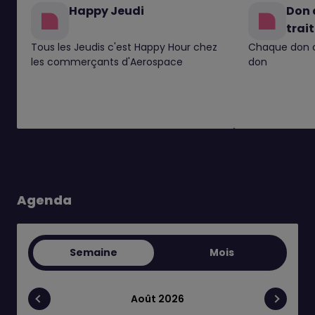
Happy Jeudi
Don 
trai
Tous les Jeudis c'est Happy Hour chez
Chaque don c
les commerçants d'Aerospace
don
Agenda
Semaine
Mois
Août 2026