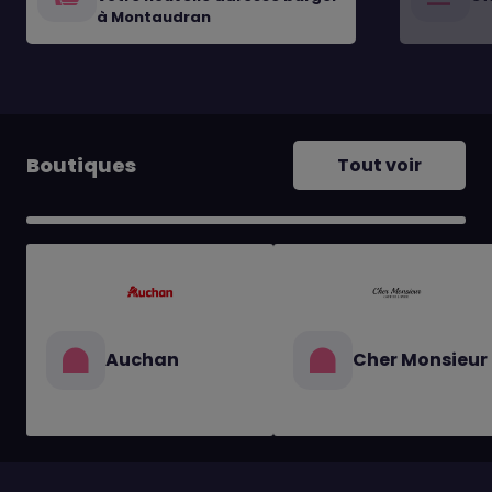
à Montaudran
Boutiques
Tout voir
Auchan
Cher Monsieur