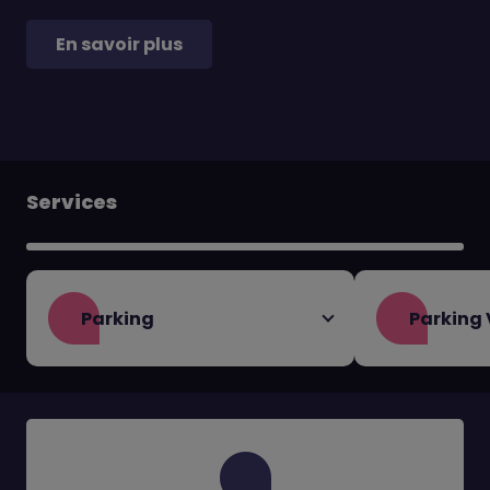
En savoir plus
Services
Parking
Parking 